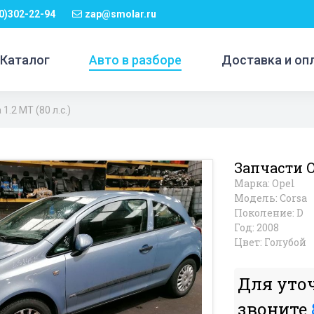
0)302-22-94
zap@smolar.ru
Каталог
Авто в разборе
Доставка и оп
1.2 MT (80 л.с.)
Запчасти Op
Марка: Opel
Модель: Corsa
Поколение: D
Год: 2008
Цвет: Голубой
Для уто
звоните