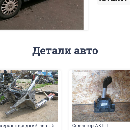
Детали авто
жерон передний левый
Селектор АКПП