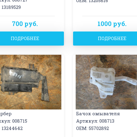
OEM: 13205816
 13189529
700 руб.
1000 руб.
ПОДРОБНЕЕ
ПОДРОБНЕЕ
орбер
Бачок омывателя
кул: 008715
Артикул: 008713
 13244642
OEM: 55702892