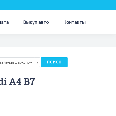
лата
Выкуп авто
Контакты
ПОИСК
равления фаркопом
i A4 B7