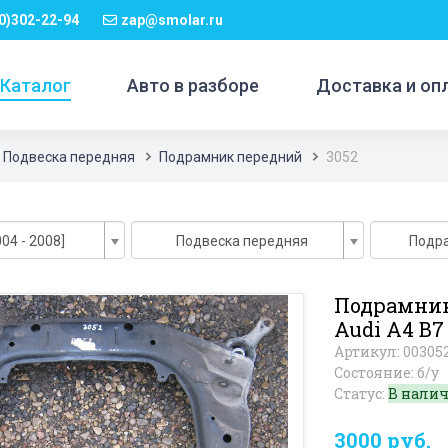
0)302-22-94
zap@smolar.ru
Каталог
Авто в разборе
Доставка и оп
Подвеска передняя
Подрамник передний
3052
04 - 2008]
Подвеска передняя
Подр
Подрамник
Audi A4 B7
Артикул: 00305
Состояние: б/у
Статус:
В нали
3000 руб.