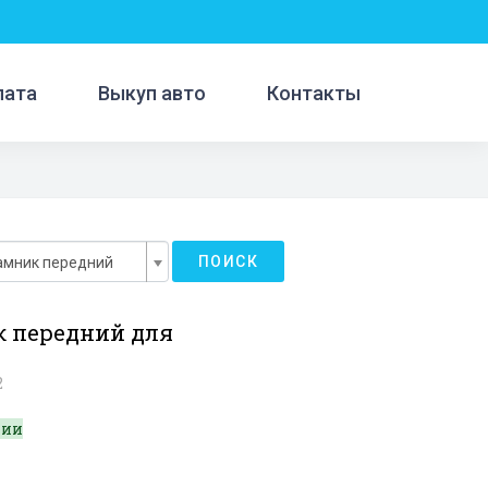
лата
Выкуп авто
Контакты
ПОИСК
амник передний
 передний для
2
чии