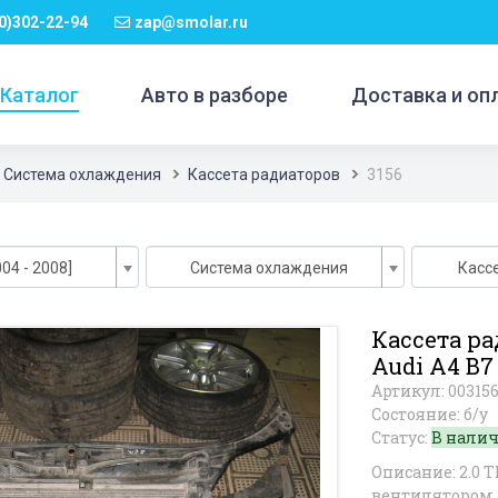
0)302-22-94
zap@smolar.ru
Каталог
Авто в разборе
Доставка и оп
Система охлаждения
Кассета радиаторов
3156
04 - 2008]
Система охлаждения
Касс
Кассета ра
Audi A4 B7
Артикул: 00315
Состояние: б/у
Статус:
В нали
Описание: 2.0 T
вентилятором,