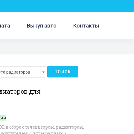
лата
Выкуп авто
Контакты
ПОИСК
ета радиаторов
диаторов для
6
чии
DI, в сборе с телевизором, радиатором,
 усилителем. Сняты радиатор