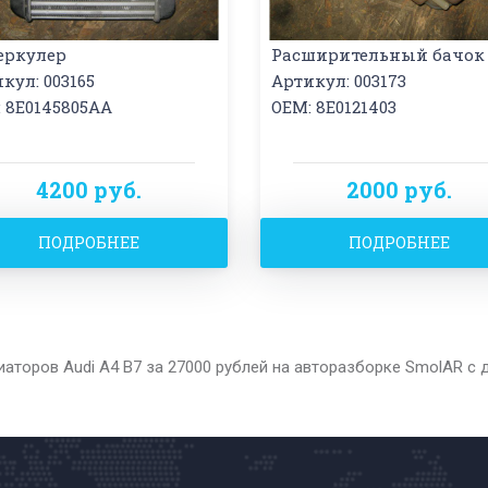
еркулер
Расширительный бачок
кул: 003165
Артикул: 003173
 8E0145805AA
OEM: 8E0121403
4200 руб.
2000 руб.
ПОДРОБНЕЕ
ПОДРОБНЕЕ
иаторов Audi A4 B7 за 27000 рублей на авторазборке SmolAR с 