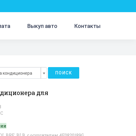
лата
Выкуп авто
Контакты
ПОИСК
а кондиционера
ндиционера для
8
7C
чии
DI, BRE, BLB, с осушителем 4F0820189G