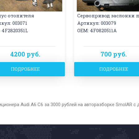
пус отопителя
Сервопривод заслонки 
кул: 003071
Артикул: 003079
 4F2820351L
OEM: 4F0820511A
4200 руб.
700 руб.
ПОДРОБНЕЕ
ПОДРОБНЕЕ
иционера Audi A6 C6 за 3000 рублей на авторазборке SmolAR с 