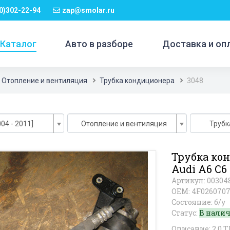
0)302-22-94
zap@smolar.ru
Каталог
Авто в разборе
Доставка и оп
Отопление и вентиляция
Трубка кондиционера
3048
04 - 2011]
Отопление и вентиляция
Трубк
Трубка ко
Audi A6 C6
Артикул: 00304
OEM: 4F026070
Состояние: б/у
Статус:
В нали
Описание: 2.0 T