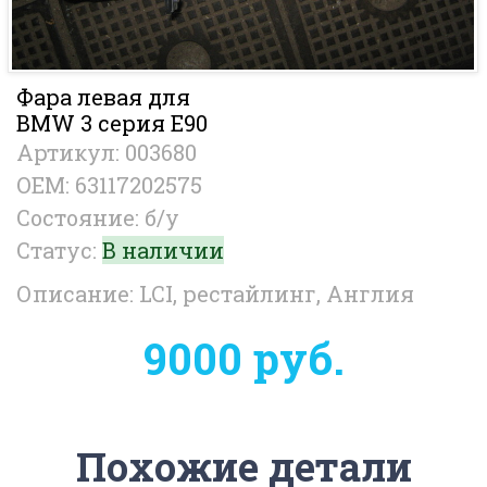
Фара левая для
BMW 3 серия E90
Артикул: 003680
OEM: 63117202575
Состояние: б/у
Статус:
В наличии
Описание: LCI, рестайлинг, Англия
9000 руб.
Похожие детали