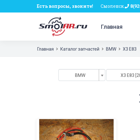
Есть вопросы, звоните!
Смоленск
8(92
Главная
Главная
Каталог запчастей
BMW
X3 E83
BMW
X3 E83 [2