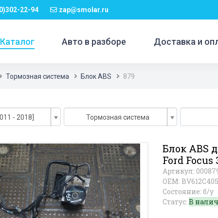
0)302-22-94
zap@smolar.ru
Каталог
Авто в разборе
Доставка и оп
Тормозная система
Блок ABS
879
011 - 2018]
Тормозная система
Блок ABS 
Ford Focus 
Артикул: 00087
OEM: BV612C40
Состояние: б/у
Статус:
В нали