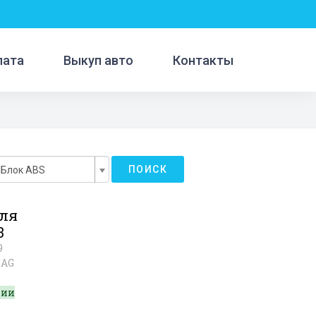
лата
Выкуп авто
Контакты
ПОИСК
Блок ABS
для
3
9
5AG
чии