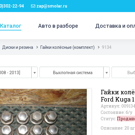
0)302-22-94
zap@smolar.ru
Каталог
Авто в разборе
Доставка и оп
Диски и резина
Гайки колёсные (комплект)
9134
008 - 2013]
Выхлопная система
Выб
Гайки колё
Ford Kuga 1
Артикул: 00913
Состояние: б/у
Статус:
Продан
Описание: 20 ш