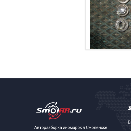
E
Авторазборка иномарок в Смоленске