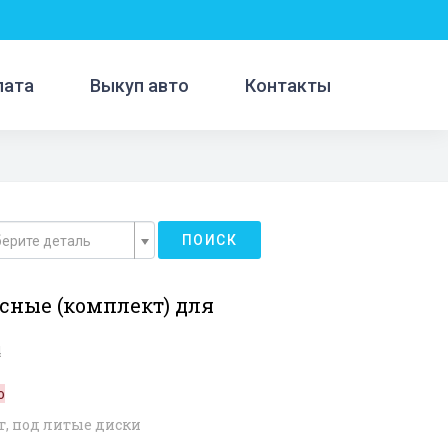
лата
Выкуп авто
Контакты
ПОИСК
ерите деталь
сные (комплект) для
4
о
т, под литые диски