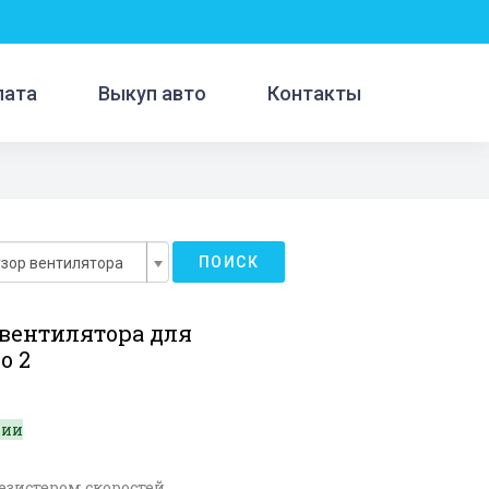
лата
Выкуп авто
Контакты
ПОИСК
зор вентилятора
вентилятора для
o 2
8
чии
езистером скоростей