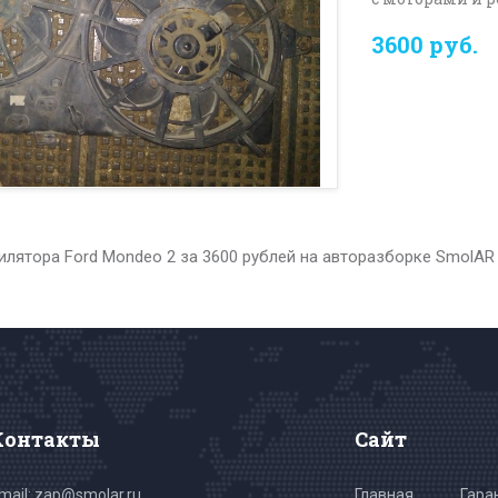
3600 руб.
лятора Ford Mondeo 2 за 3600 рублей на авторазборке SmolAR
Контакты
Сайт
mail: zap@smolar.ru
Главная
Гара