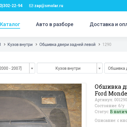
0)302-22-94
zap@smolar.ru
Каталог
Авто в разборе
Доставка и оп
3
Кузов внутри
Обшивка двери задней левой
1290
2000 - 2007]
Кузов внутри
Обшивка 
Обшивка д
Ford Monde
Артикул: 00129
Состояние: б/у
Статус:
В нали
Описание: с кн