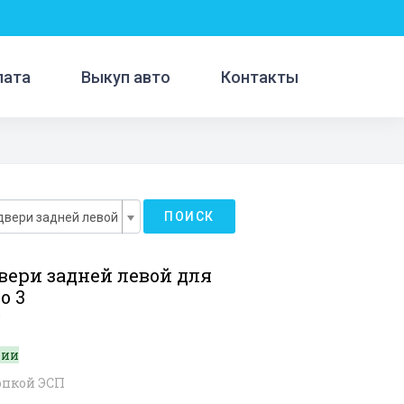
лата
Выкуп авто
Контакты
ПОИСК
двери задней левой
вери задней левой для
o 3
0
чии
опкой ЭСП