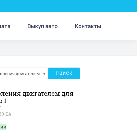
лата
Выкуп авто
Контакты
ПОИСК
авления двигателем
вления двигателем для
o 1
7
50-EA
чии