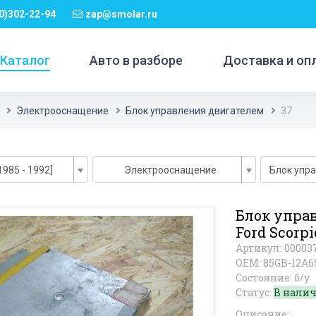
0)302-22-94
zap@smolar.ru
Каталог
Авто в разборе
Доставка и оп
Электрооснащение
Блок управления двигателем
37
1985 - 1992]
Электрооснащение
Блок упр
Блок упра
Ford Scorpi
Артикул: 00003
OEM: 85GB-12A6
Состояние: б/у
Статус:
В нали
Описание: