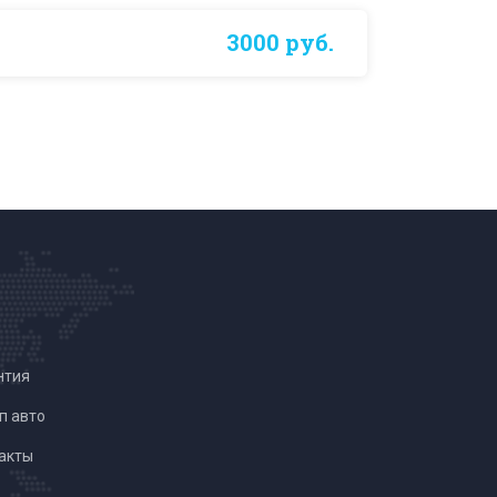
3000 руб.
нтия
п авто
акты