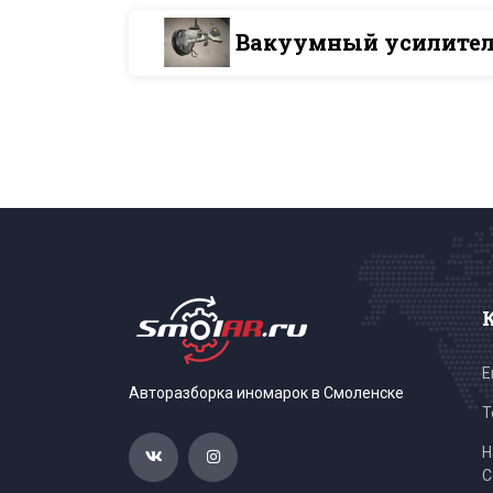
Вакуумный усилитель
E
Авторазборка иномарок в Смоленске
Т
Н
С