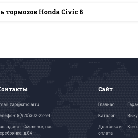
 тормозов Honda Civic 8
Контакты
Сайт
mail: zap@smolar.ru
Главная
Гара
елефон:
8(920)302-22-94
Каталог
Выку
аш адрес г. Смоленск, пос.
Доставка и
Конт
еребрянка, д.84
оплата