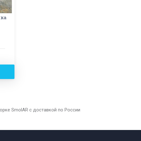
ика
борке SmolAR с доставкой по России