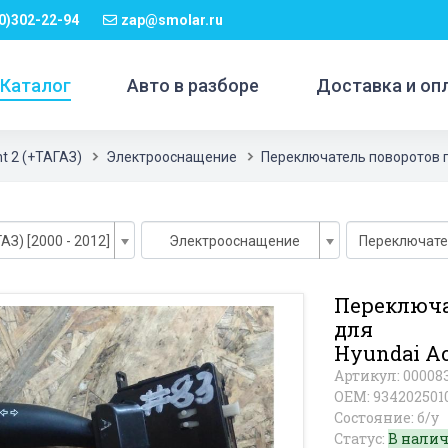
0)302-22-94
zap@smolar.ru
Каталог
Авто в разборе
Доставка и оп
t 2 (+ТАГАЗ)
Электрооснащение
Переключатель поворотов 
АЗ) [2000 - 2012]
Электрооснащение
Переключа
для
Hyundai Ac
Артикул: 00008
OEM: 934202501
Состояние: б/у
Статус:
В нали