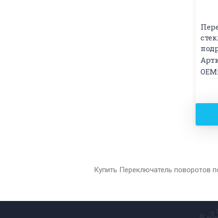
Пер
сте
под
Арти
OEM:
Купить Переключатель поворотов по