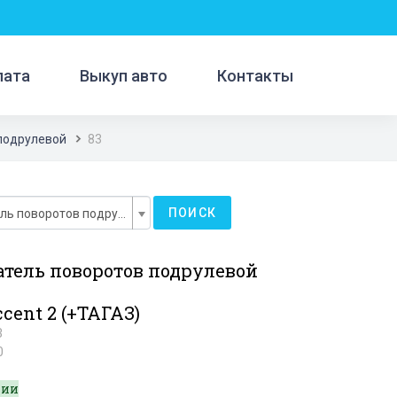
лата
Выкуп авто
Контакты
подрулевой
83
ПОИСК
Переключатель поворотов подрулевой
тель поворотов подрулевой
cent 2 (+ТАГАЗ)
3
0
чии