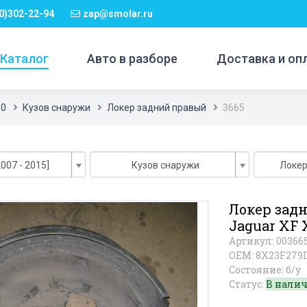
0)302-22-94
zap@smolar.ru
Каталог
Авто в разборе
Доставка и оп
50
Кузов снаружи
Локер задний правый
3665
007 - 2015]
Кузов снаружи
Локер
Локер зад
Jaguar XF 
Артикул: 00366
OEM: 8X23F279
Состояние: б/у
Статус:
В нали