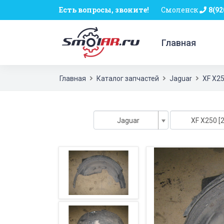
Есть вопросы, звоните!
Смоленск
8(92
Главная
Главная
Каталог запчастей
Jaguar
XF X2
Jaguar
XF X250 [2