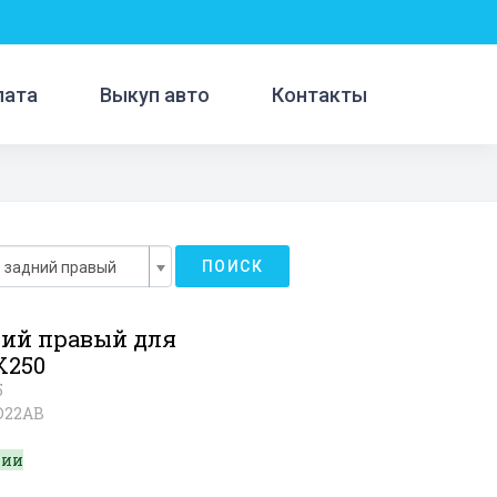
лата
Выкуп авто
Контакты
ПОИСК
 задний правый
ний правый для
X250
5
D22AB
чии