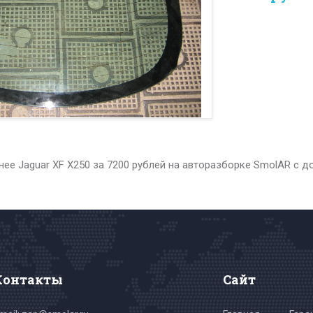
нее Jaguar XF X250 за 7200 рублей на авторазборке SmolAR с д
Контакты
Сайт