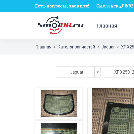
Есть вопросы, звоните!
Смоленск
8(92
Главная
Главная
Каталог запчастей
Jaguar
XF X2
Jaguar
XF X250 [2