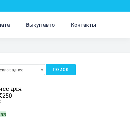
лата
Выкуп авто
Контакты
ПОИСК
екло заднее
нее для
X250
5
чии