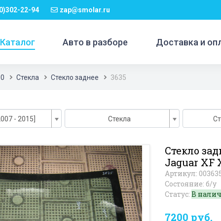
0)302-22-94
zap@smolar.ru
Каталог
Авто в разборе
Доставка и оп
50
Стекла
Стекло заднее
3635
007 - 2015]
Стекла
Ст
Стекло зад
Jaguar XF 
Артикул: 00363
Состояние: б/у
Статус:
В нали
7200 руб.