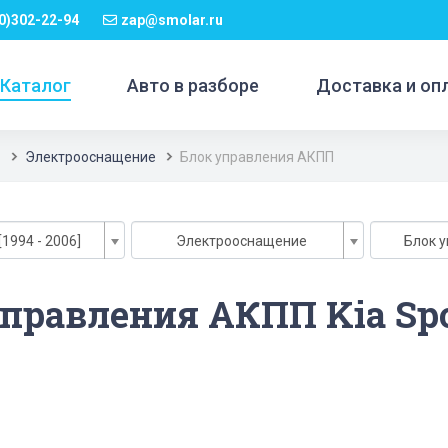
0)302-22-94
zap@smolar.ru
Каталог
Авто в разборе
Доставка и оп
1
Электрооснащение
Блок управления АКПП
[1994 - 2006]
Электрооснащение
Блок 
правления АКПП Kia Spo