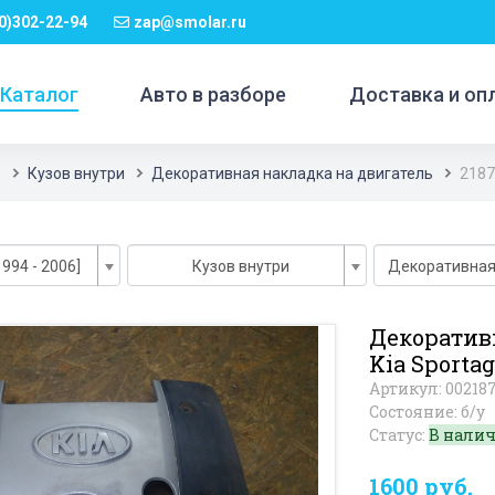
0)302-22-94
zap@smolar.ru
Каталог
Авто в разборе
Доставка и оп
1
Кузов внутри
Декоративная накладка на двигатель
2187
1994 - 2006]
Кузов внутри
Декоратив
Kia Sportag
Артикул: 00218
Состояние: б/у
Статус:
В нали
1600 руб.