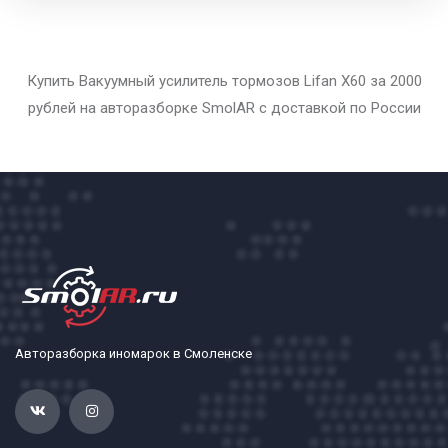
Купить Вакуумный усилитель тормозов Lifan X60 за 2000
рублей на авторазборке SmolAR с доставкой по России
Авторазборка иномарок в Смоленске