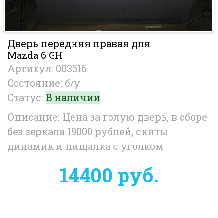
Дверь передняя правая для
Mazda 6 GH
Артикул: 003616
Состояние: б/у
Статус:
В наличии
Описание: Цена за голую дверь, в сборе
без зеркала 19000 рублей, сняты
динамик и пищалка с уголком
14400 руб.