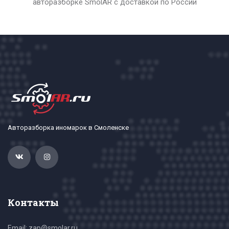
авторазборке SmolAR с доставкой по России
Авторазборка иномарок в Смоленске
Контакты
Email: zap@smolar.ru