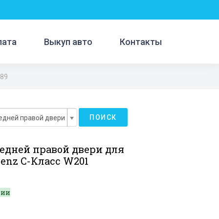
лата
Выкуп авто
Контакты
89
ПОИСК
едней правой двери
редней правой двери для
enz C-Класс W201
9
чии