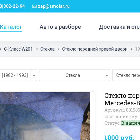
0)302-22-94
zap@smolar.ru
Каталог
Авто в разборе
Доставка и оп
C-Класс W201
Стекла
Стекло передней правой двери
19
[1982 - 1993]
Стекла
Стекло пер
Стекло пе
Mercedes-B
Артикул: 00198
Состояние: б/у
Статус:
В нали
1000 руб.