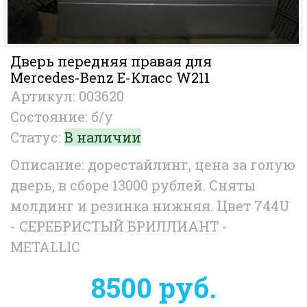
Дверь передняя правая для
Mercedes-Benz E-Класс W211
Артикул: 003620
Состояние: б/у
Статус:
В наличии
Описание: дорестайлинг, цена за голую
дверь, в сборе 13000 рублей. Сняты
молдинг и резинка нижняя. Цвет 744U
- СЕРЕБРИСТЫЙ БРИЛЛИАНТ -
METALLIC
8500 руб.