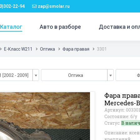
0)302-22-94
zap@smolar.ru
Каталог
Авто в разборе
Доставка и оп
E-Класс W211
Оптика
Фара правая
3301
 [2002 - 2009]
Оптика
Ф
Фара прав
Mercedes-B
Артикул: 00330
Состояние: б/у
Статус:
В нали
Описание: ксен
креплений