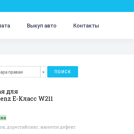
лата
Выкуп авто
Контакты
ПОИСК
ара правая
ая для
enz E-Класс W211
1
чии
он, дорестайлинг, имеется дефект