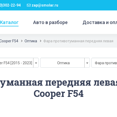
0)302-22-94
zap@smolar.ru
Каталог
Авто в разборе
Доставка и оп
Cooper F54
Оптика
Фара противотуманная передняя левая
r F54 [2015 - 2023]
Оптика
уманная передняя лева
Cooper F54