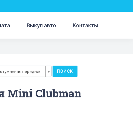
лата
Выкуп авто
Контакты
ПОИСК
Фара противотуманная передняя левая
я Mini Clubman