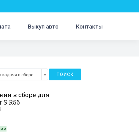
лата
Выкуп авто
Контакты
ПОИСК
а задняя в сборе
няя в сборе для
r S R56
3
чии