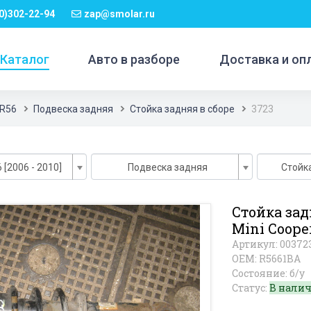
0)302-22-94
zap@smolar.ru
Каталог
Авто в разборе
Доставка и оп
 R56
Подвеска задняя
Стойка задняя в сборе
3723
 [2006 - 2010]
Подвеска задняя
Стойк
Стойка зад
Mini Coope
Артикул: 00372
OEM: R5661BA
Состояние: б/у
Статус:
В нали