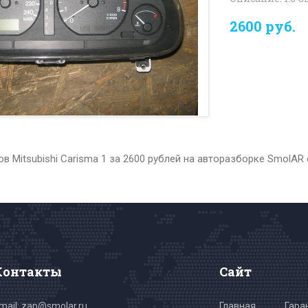
2600 руб.
в Mitsubishi Carisma 1 за 2600 рублей на авторазборке SmolAR
Контакты
Сайт
mail: zap@smolar.ru
Главная
Гара