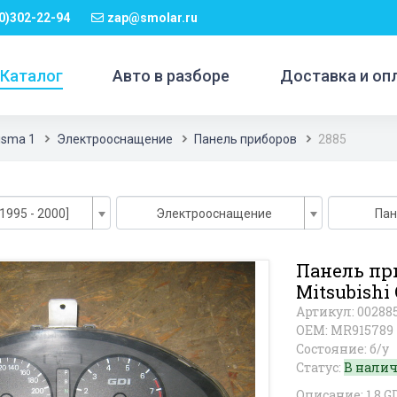
0)302-22-94
zap@smolar.ru
Каталог
Авто в разборе
Доставка и оп
isma 1
Электрооснащение
Панель приборов
2885
1995 - 2000]
Электрооснащение
Пан
Панель пр
Mitsubishi 
Артикул: 00288
OEM: MR915789
Состояние: б/у
Статус:
В нали
Описание: 1.8 