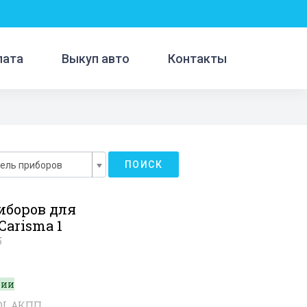
лата
Выкуп авто
Контакты
ПОИСК
ель приборов
иборов для
Carisma 1
5
чии
GDI, АКПП