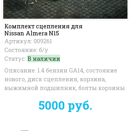
Комплект сцепления для
Nissan Almera N15
Артикул: 009261
Состояние: б/у
Статус:
В наличии
Описание: 1.4 бензин GA14, состояние
нового, диск сцепления, корзина,
выжимной подшипник, болты корзины
5000 руб.