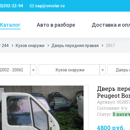
0)302-22-94
zap@smolar.ru
Каталог
Авто в разборе
Доставка и оп
r 244
Кузов снаружи
Дверь передняя правая
2857
2002 - 2006]
Кузов снаружи
Дверь 
Дверь пер
Peugeot Bo
Артикул: 00285
Состояние: б/у
Статус:
В нали
4800 руб.