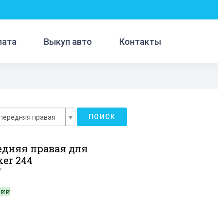
лата
Выкуп авто
Контакты
ПОИСК
передняя правая
едняя правая для
xer 244
7
чии