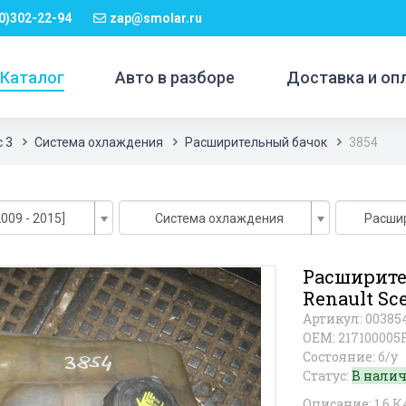
0)302-22-94
zap@smolar.ru
Каталог
Авто в разборе
Доставка и оп
c 3
Система охлаждения
Расширительный бачок
3854
2009 - 2015]
Система охлаждения
Расши
Расширите
Renault Sce
Артикул: 00385
OEM: 217100005
Состояние: б/у
Статус:
В нали
Описание: 1.6 