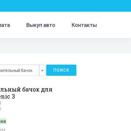
лата
Выкуп авто
Контакты
ПОИСК
рительный бачок
льный бачок для
nic 3
4
R
чии
К4М