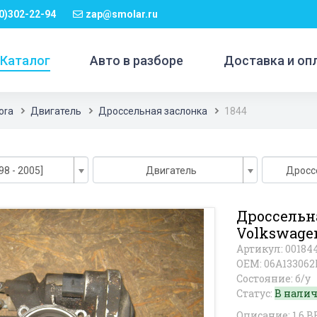
0)302-22-94
zap@smolar.ru
Каталог
Авто в разборе
Доставка и оп
ora
Двигатель
Дроссельная заслонка
1844
98 - 2005]
Двигатель
Дросс
Дроссельн
Volkswage
Артикул: 00184
OEM: 06A13306
Состояние: б/у
Статус:
В нали
Описание: 1.6 B