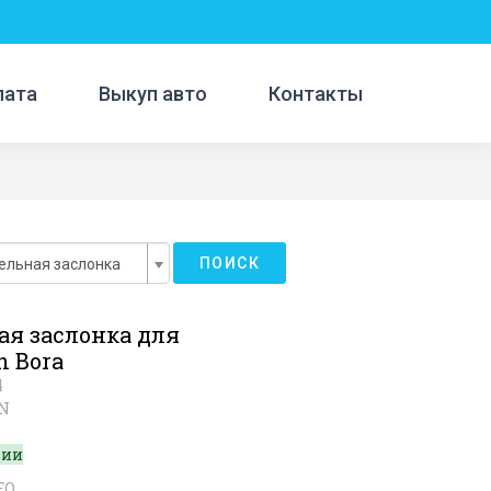
лата
Выкуп авто
Контакты
ПОИСК
ельная заслонка
ая заслонка для
n Bora
4
2N
чии
FQ