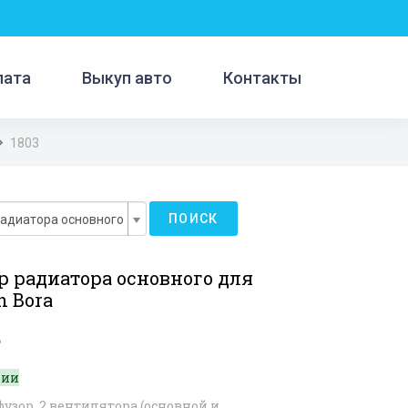
лата
Выкуп авто
Контакты
1803
ПОИСК
радиатора основного
р радиатора основного для
n Bora
3
B
чии
узор, 2 вентилятора (основной и