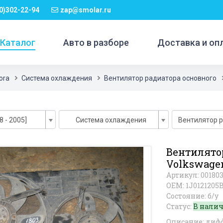
0)302-22-94
zap@smolar.ru
Каталог
Авто в разборе
Доставка и оп
ora
Система охлаждения
Вентилятор радиатора основного
8 - 2005]
Система охлаждения
Вентилятор 
Вентилято
Volkswage
Артикул: 00180
OEM: 1J0121205
Состояние: б/у
Статус:
В нали
Описание: дифф