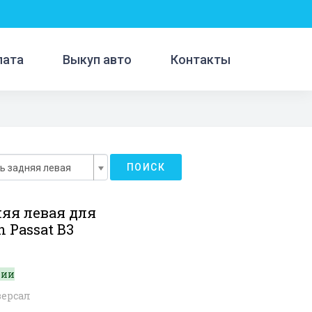
лата
Выкуп авто
Контакты
ПОИСК
ь задняя левая
няя левая для
 Passat B3
чии
версал