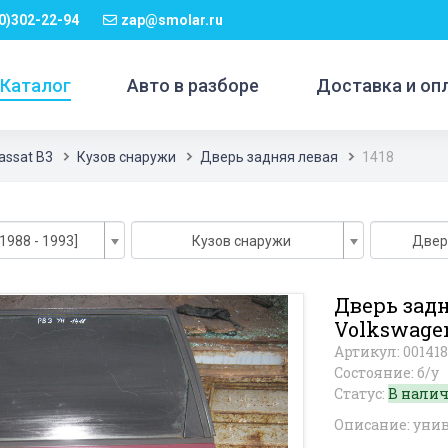
0)302-22-94
zap@smolar.ru
Каталог
Авто в разборе
Доставка и оп
assat B3
Кузов снаружи
Дверь задняя левая
1418
1988 - 1993]
Кузов снаружи
Двер
Дверь зад
Volkswagen
Артикул: 001418
Состояние: б/у
Статус:
В нали
Описание: уни