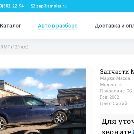
0)302-22-94
zap@smolar.ru
Каталог
Авто в разборе
Доставка и оп
8 MT (120 л.с.)
Запчасти Ma
Марка: Mazda
Модель: 6
Поколение: GG
Год: 2002
Цвет: Синий
Для уто
звоните