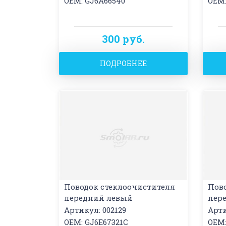
OEM: GJ6A66540
OEM:
300 руб.
ПОДРОБНЕЕ
Поводок стеклоочистителя
Пов
передний левый
пер
Артикул: 002129
Арти
OEM: GJ6E67321C
OEM: