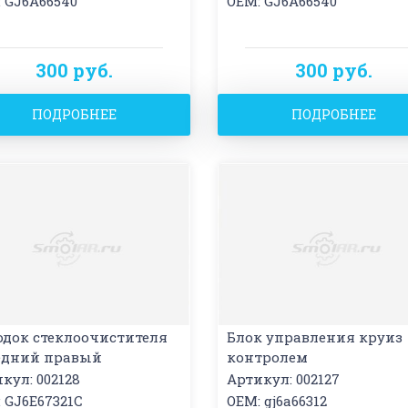
 GJ6A66540
OEM: GJ6A66540
300 руб.
300 руб.
ПОДРОБНЕЕ
ПОДРОБНЕЕ
одок стеклоочистителя
Блок управления круиз
едний правый
контролем
кул: 002128
Артикул: 002127
 GJ6E67321C
OEM: gj6a66312