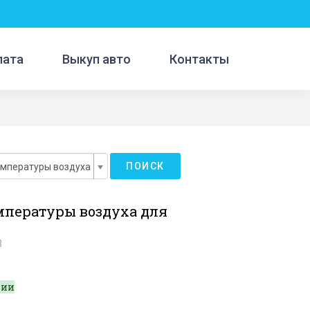
лата
Выкуп авто
Контакты
ПОИСК
емпературы воздуха
мпературы воздуха для
8
чии