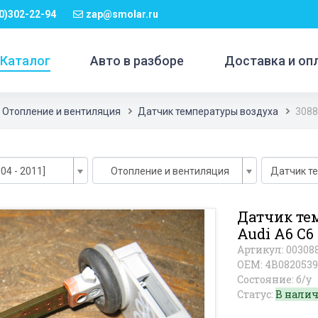
0)302-22-94
zap@smolar.ru
Каталог
Авто в разборе
Доставка и оп
Отопление и вентиляция
Датчик температуры воздуха
3088
04 - 2011]
Отопление и вентиляция
Датчик т
Датчик те
Audi A6 C6
Артикул: 00308
OEM: 4B0820539
Состояние: б/у
Статус:
В нали