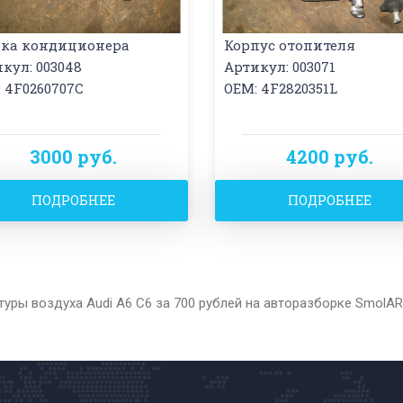
бка кондиционера
Корпус отопителя
кул: 003048
Артикул: 003071
 4F0260707C
OEM: 4F2820351L
3000 руб.
4200 руб.
ПОДРОБНЕЕ
ПОДРОБНЕЕ
туры воздуха Audi A6 C6 за 700 рублей на авторазборке SmolAR