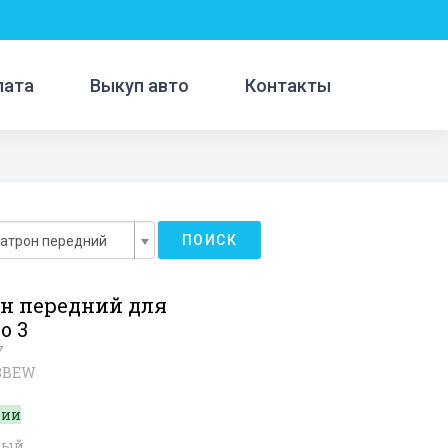
лата
Выкуп авто
Контакты
ПОИСК
атрон передний
н передний для
o 3
7
08BEW
чии
вый