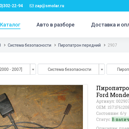
0)302-22-94
zap@smolar.ru
Каталог
Авто в разборе
Доставка и оп
3
Система безопасности
Пиропатрон передний
2907
2000 - 2007]
Система безопасности
Пироп
Пиропатро
Ford Monde
Артикул: 00290
OEM: 1S71F612
Состояние: б/у
Статус:
В нали
Описание: пра