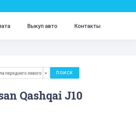
лата
Выкуп авто
Контакты
ПОИСК
ла переднего левого
an Qashqai J10