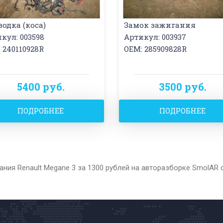
одка (коса)
Замок зажигания
кул: 003598
Артикул: 003937
 240110928R
OEM: 285909828R
5400 руб.
3500 руб.
ПОДРОБНЕЕ
ПОДРОБНЕЕ
ания Renault Megane 3 за 1300 рублей на авторазборке SmolAR 