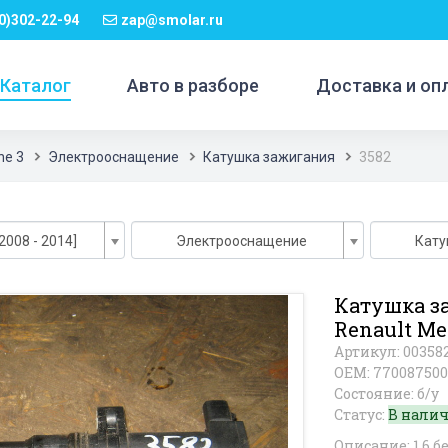
0)302-22-94
zap@smolar.ru
Каталог
Авто в разборе
Доставка и оп
e 3
Электрооснащение
Катушка зажигания
3582
2008 - 2014]
Электрооснащение
Кату
Катушка з
Renault Me
Артикул: 00358
OEM: 770087500
Состояние: б/у
Статус:
В нали
Описание: 1.6 