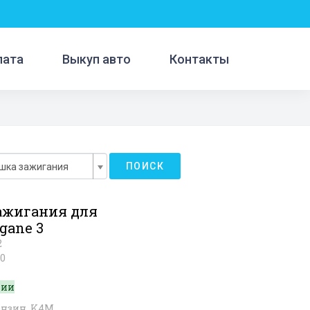
лата
Выкуп авто
Контакты
ПОИСК
шка зажигания
ажигания для
gane 3
2
0
чии
бензин, K4M