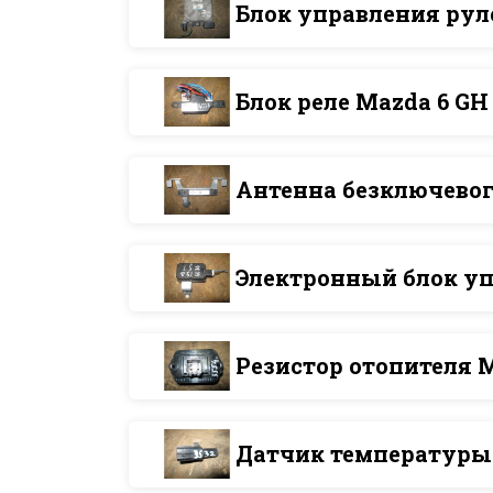
Блок управления рул
Блок реле Mazda 6 GH
Антенна безключевог
Электронный блок уп
Резистор отопителя 
Датчик температуры