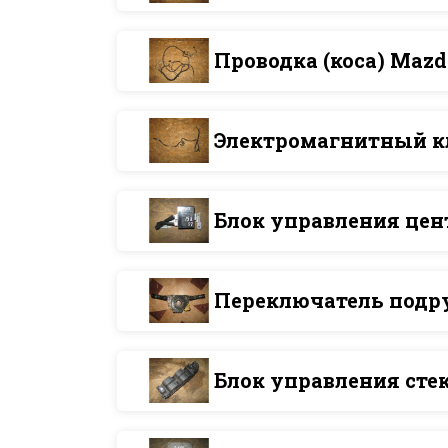
Проводка (коса) Mazd
Электромагнитный к
Блок управления це
Переключатель подру
Блок управления ст