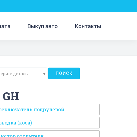
лата
Выкуп авто
Контакты
ПОИСК
ерите деталь
 GH
реключатель подрулевой
водка (коса)
зистор отопителя