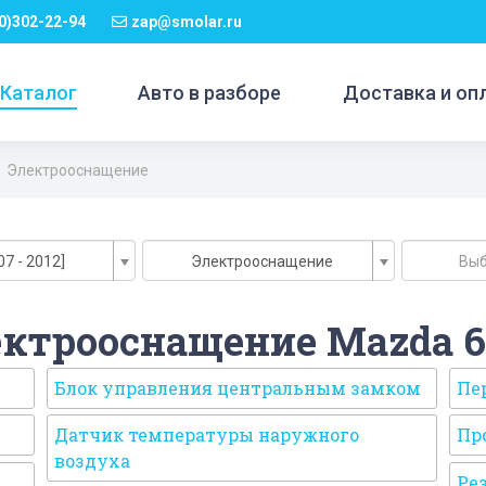
0)302-22-94
zap@smolar.ru
Каталог
Авто в разборе
Доставка и оп
Электрооснащение
07 - 2012]
Электрооснащение
Выб
ектрооснащение Mazda 6
Блок управления центральным замком
Пе
Датчик температуры наружного
Про
воздуха
Ре