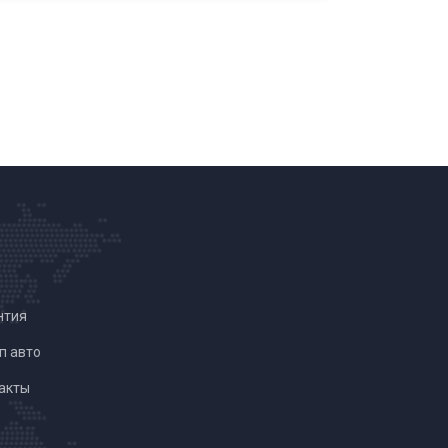
нтия
п авто
акты