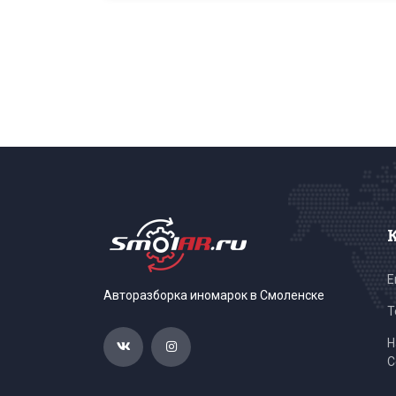
E
Авторазборка иномарок в Смоленске
Т
Н
С