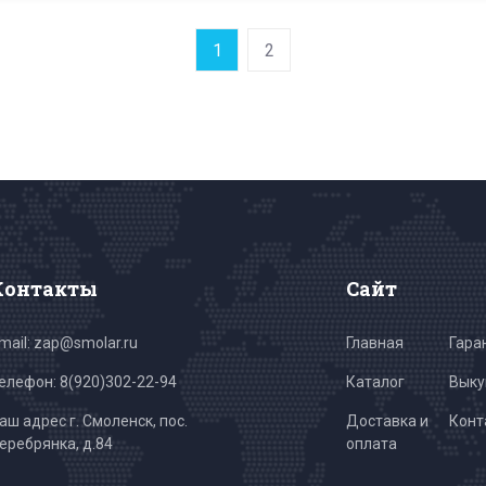
1
2
Контакты
Сайт
mail: zap@smolar.ru
Главная
Гара
елефон:
8(920)302-22-94
Каталог
Выку
аш адрес г. Смоленск, пос.
Доставка и
Конт
еребрянка, д.84
оплата